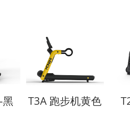
-黑
T3A 跑步机黄色
T