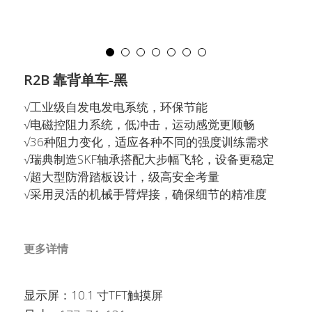
DURATEK迪耐特
English
Français
搜索
R2B 靠背单车-黑
√工业级自发电发电系统，环保节能
√电磁控阻力系统，低冲击，运动感觉更顺畅
√36种阻力变化，适应各种不同的强度训练需求
√瑞典制造SKF轴承搭配大步幅飞轮，设备更稳定
√超大型防滑踏板设计，级高安全考量
√采用灵活的机械手臂焊接，确保细节的精准度
更多详情
显示屏：10.1 寸TFT触摸屏