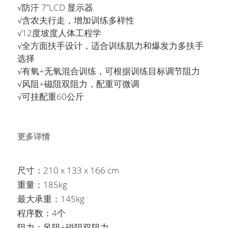
DURATEK迪耐特
English
√防汗 7”LCD 显示器
√含农夫行走，增加训练多样性
Français
搜索
√12度坡度人体工程学
√全方面扶手设计，适合训练肌力和爆发力多扶手
选择
√有氧+无氧混合训练，可根据训练目标调节阻力
√风阻+磁阻双阻力，配重可微调
√可挂配重60公斤
更多详情
尺寸：210 x 133 x 166 cm 
重量：185kg
最大承重：145kg
程序数：4个  
阻力：风阻+磁阻双阻力